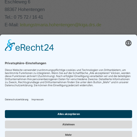
Eschleweg 6
88367 Hohentengen
Tel.: 0 75 72 / 16 41
E-Mail:
leitungstmaria.hohentengen@kiga.drs.de
Kindergarten St. Nikolaus
In der Hau 2
88367 Hohentengen
Tel.: 0 75 72 / 46 700 53
E-Mail:
leitungstnikolaus.hohentengen@kiga.drs.de
"Alles, was ihr also von anderen erwartet, das tut auch
ihnen!"
Mt 7,12
© Kindergarten Hohentengen
Impressum
|
Datenschutz
|
Login