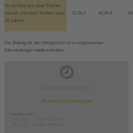
für ein Kind aus einer Familie
mit vier und mehr Kindern unter
32,55 €
40,65 €
60
18 Jahren
Der Beitrag für den Mittagstisch ist in vorgenannten
Elternbeiträgen
nicht
enthalten.
ÖFFNUNGSZEITEN
St. Maria Hohentengen
Regelgruppe:
Mo. - Fr.
» 7:45 - 12:15 Uhr
Mo. - Do.
» 14:00 - 16:00 Uhr