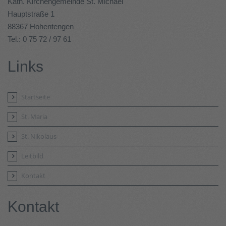
Kath. Kirchengemeinde St. Michael
Hauptstraße 1
88367 Hohentengen
Tel.: 0 75 72 / 97 61
Links
Startseite
St. Maria
St. Nikolaus
Leitbild
Kontakt
Kontakt