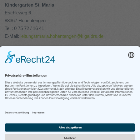
Kindergarten St. Maria
Eschleweg 6
88367 Hohentengen
Tel.: 0 75 72 / 16 41
E-Mail:
leitungstmaria.hohentengen@kiga.drs.de
Kindergarten St. Nikolaus
In der Hau 2
88367 Hohentengen
Tel.: 0 75 72 / 46 700 53
E-Mail:
leitungstnikolaus.hohentengen@kiga.drs.de
"Alles, was ihr also von anderen erwartet, das tut auch
ihnen!"
Mt 7,12
© Kindergarten Hohentengen